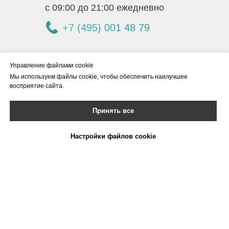
с 09:00 до 21:00 ежедневно
+7 (495) 001 48 79
г. Щёлково, мкр. Богородский, 3
Управление файлами cookie
Мы используем файлы cookie, чтобы обеспечить наилучшее
г. Щёлково, ул. Талсинская, 59/5
восприятие сайта.
Посмотреть на карте
Принять все
Настройки файлов cookie
Мы в соц.сетях
Telegram
Вконтакте
Политика конфиденциальности