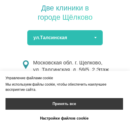
Две клиники в
городе Щёлково
Московская обл. г. Щелково,
ул. Талсинская, д. 59/5, 2 Этаж
Управление файлами cookie
+7 (495) 001 48 79
Мы используем файлы cookie, чтобы обеспечить наилучшее
восприятие сайта.
Работаем для Вас ежедневно
Принять все
с 09:00 до 21:00
Настройки файлов cookie