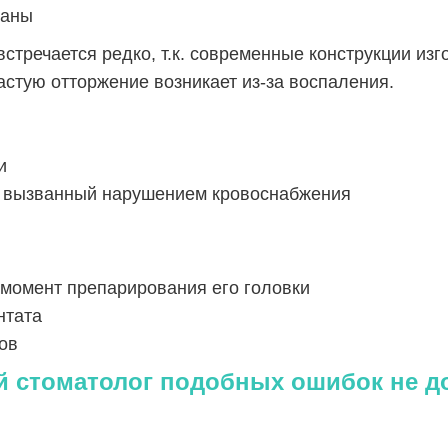
раны
встречается редко, т.к. современные конструкции из
астую отторжение возникает из-за воспаления.
и
), вызванный нарушением кровоснабжения
момент препарирования его головки
нтата
ов
й стоматолог подобных ошибок не до