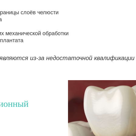
границы слоёв челюсти
а
их механической обработки
мплантата
оявляются из-за недостаточной квалификации
ционный