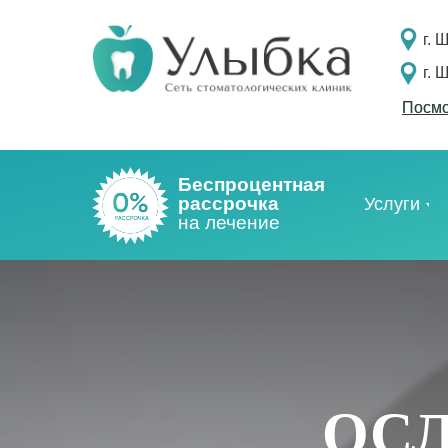
г. 
г. 
Посмо
Посмо
Беспроцентная
рассрочка
Услуги
на лечение
ОС