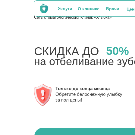
Услуги
О клинике
Врачи
Це
Сеть стоматологических клиник «Улыбка»
50%
СКИДКА ДО
на отбеливание зуб
Только до конца месяца
Обретите белоснежную улыбку
за пол цены!