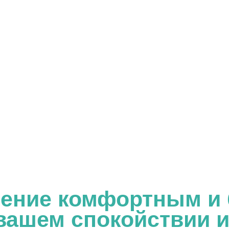
ние комфортным и без
шем спокойствии и резу
Полир
эмали
После ч
специал
поверхн
предотв
и окра
Инди
реком
Врач п
гигиен
с учёт