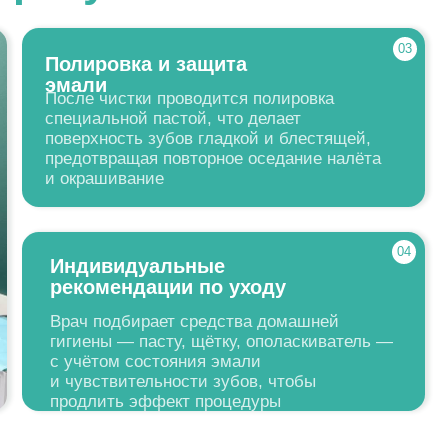
твительности зубов, чтобы
ть эффект процедуры
— это самый
толога
.
изнь
ости рта
 налёта