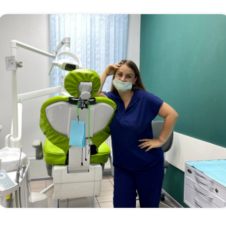
и чувс
продли
ят, что лечение у нас 
й опыт в кресле
стома
я тех, кто боялся всю ж
Профессиональная гигиена пол
Удаление зубных отложений и